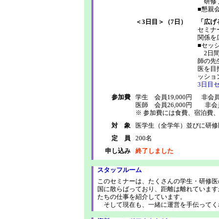
研修プ
■懇親
＜3日目＞（7日）
「広げ
セミナ
関係を
■セッ
2日間
師の先
医を目
ッショ
3日目
参加費
学生 会員19,000円 非会員2
医師 会員26,000円 非会員
※ 参加費には食費、宿泊費
対 象
医学生（全学年）並びに研修
定 員
200名
申し込み
終了しました
スタッフルーム
このセミナーは、たくさんの学生・研修医
国に散らばっており、距離は離れています
たちの仕事を紹介しています。
そして現在も、一緒に運営を手伝ってく