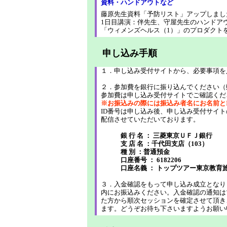
資料・ハンドアウトなど
藤原先生資料「予防リスト」アップしまし
1日目講演：伴先生、守屋先生のハンドア
「ウィメンズヘルス（1）」のプロダクト
申し込み手順
１．申し込み受付サイトから、必要事項を
２．参加費を銀行に振り込んでください（
参加費は申し込み受付サイトでご確認くだ
※お振込みの際には振込み者名にお名前と
ID番号は申し込み後、申し込み受付サイ
配信させていただいております。
銀 行 名 ： 三菱東京ＵＦＪ銀行
支 店 名 ：千代田支店（103）
種 別 ：普通預金
口座番号 ： 6182206
口座名義 ： トップツアー東京教育
３．入金確認をもって申し込み成立となり
内にお振込みください。入金確認の通知は
た方から順次セッションを確定させて頂き
ます。どうぞお待ち下さいますようお願い