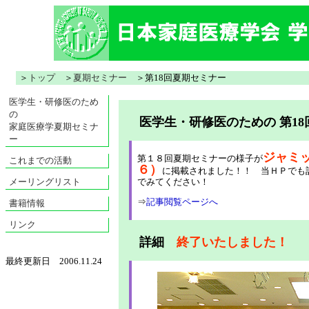
＞
トップ
＞
夏期セミナー
＞第18回夏期セミナー
医学生・研修医のため
の
医学生・研修医のための 第1
家庭医療学夏期セミナ
ー
ジャミ
第１８回夏期セミナーの様子が
これまでの活動
６）
に掲載されました！！ 当ＨＰでも
でみてください！
メーリングリスト
⇒
記事閲覧ページへ
書籍情報
リンク
詳細
終了いたしました！
最終更新日 2006.11.24